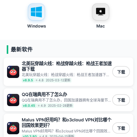
Windows
Mac
最新软件
北美玩穿越火线：枪战穿越火线：枪战王者加速
器下载
下载
北美玩穿越火线：枪战穿越火线：枪战王者加速器下
载，回国加速器拥有全球海量节点覆盖，运营商专线不
v8.9.5
⭐ 4.8
2025-03-12更新
卡顿超稳定，专为海外华人和留学生打造，帮助海外华
人免除地域限制，随时高速稳定低延迟玩国服游戏、观
看高清视频、听高品质音乐。
QQ在瑞典用不了怎么办
QQ在瑞典用不了怎么办，回国加速器拥有全球海量节点
下载
覆盖，运营商专线不卡顿超稳定，专为海外华人和留学
v8.0.45
⭐ 4.9
2025-02-28更新
生打造，帮助海外华人免除地域限制，随时高速稳定低
延迟玩国服游戏、观看高清视频、听高品质音乐。
Malus VPN好用吗？和o3cloud VPN对比哪个
回国效果更好？
下载
Malus VPN好用吗？和o3cloud VPN对比哪个回国效果
更好？，150条高速回国线路 自有高速中转节点 无需注
v10.3.80
⭐ 4.8
2025-04-15更新