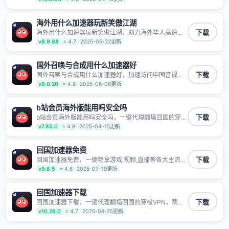
册 一键连接 提供高速线路 应用内直达视频音乐app,快
人一步 应用模式 App互不干扰 不间断的隐私保护 数据
加密 隐私保护 保持高速同时确保数据不泄露 阻止第三
海外用什么加速器玩新笑傲江湖
方对数据进行窃取和监听
海外用什么加速器玩新笑傲江湖，助力海外华人高速访
下载
问国内网络，快速开启国内各直播平台,解决国内视频、
v8.9.88
⭐ 4.7
2025-05-22更新
音乐卡顿问题；更能加速海量国服游戏，超低延迟稳定
不掉线,畅享国内网络！
国外召唤与合成用什么加速器好
国外召唤与合成用什么加速器好，加速访问中国音视频
下载
和网站，专业回国加速器，帮你加速访问优酷、bilibili、
v9.0.20
⭐ 4.8
2025-06-08更新
腾讯视频、爱奇艺等，加速国服游戏，例如原神、阴阳
师、和平精英、使命召唤、天涯明月刀、一梦江湖、幻
书启示录、明日方舟、战双帕弥什、sky光·遇、另一个
b站会员海外版能用吗安全吗
伊甸园等国内各种服务,回国加速器致力于帮助海外华人
b站会员海外版能用吗安全吗，一键代理翻墙回国的穿梭
下载
和留学生、港澳台地区用户提供最好的回国游戏和音乐
VPN，帮助海外华人留学生及港澳台地区用户破除地区
v7.85.0
⭐ 4.9
2025-04-15更新
视频加速服务，可以在海外或港澳台地区流畅加速国服
版权限制问题，一键降低游戏延迟，加速访问中国网
游戏和音视频服务，提供专业稳定的全球回国线路和游
站、游戏及应用。
戏加速专线。能加速访问优酷、爱奇艺、腾讯视频、B
回国加速器免费
站、芒果TV、西瓜视频、QQ音乐、网易云音乐、酷狗
音乐、YY等主流网站应用解除限制，带你穿梭加速回
回国加速器免费，一键畅享游戏,视频,直播等各大主流
下载
国。目前已有上百万用户，用户整体好评95%以上，一
App应用,视频加载极速不卡顿。人在海外听歌,玩国服游
v9.8.5
⭐ 4.6
2025-07-19更新
对一在线客服支持，保障你的使用体验。
戏 简单易用。
回国加速器下载
回国加速器下载，一键代理翻墙回国的穿梭VPN，帮助
下载
海外华人留学生及港澳台地区用户破除地区版权限制问
v10.28.0
⭐ 4.7
2025-08-25更新
题，一键降低游戏延迟，加速访问中国网站、游戏及应
用。