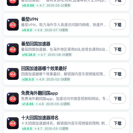
番茄加速器，一键畅享游戏,视频,直播等各大主流App应
下载
港澳台地区用户提供最好的回国游戏和音乐视频加速服
用,视频加载极速不卡顿。人在海外听歌,玩国服游戏 简
v8.9.88
⭐ 4.7
2025-05-22更新
务，可以在海外或港澳台地区流畅加速国服游戏和音视
单易用。
频服务，提供专业稳定的全球回国线路和游戏加速专
线。能加速访问优酷、爱奇艺、腾讯视频、B站、芒果
番茄VPN
TV、西瓜视频、QQ音乐、网易云音乐、酷狗音乐、YY
等主流网站应用解除限制，带你穿梭加速回国。目前已
番茄VPN，助力海外华人高速访问国内网络，快速开启
下载
有上百万用户，用户整体好评95%以上，一对一在线客
国内各直播平台,解决国内视频、音乐卡顿问题；更能加
v9.8.5
⭐ 4.6
2025-07-19更新
服支持，保障你的使用体验。
速海量国服游戏，超低延迟稳定不掉线,畅享国内网络！
番茄回国加速器
番茄回国加速器，在海外地区使用B站,经常会遇到B站地
下载
区版权限制/网络IP屏蔽,缓冲卡顿等问题,使用我们的哔
v10.28.0
⭐ 4.7
2025-08-25更新
哩哔哩专用回国VPN,可加速解决各类网络问题,一键网络
回国,全球智能专线为您提供最优线路,一对一技术客服
7*24小时服务。
回国加速器哪个效果最好
回国加速器哪个效果最好，解锁国内音乐视频版权限制.
下载
刷剧不卡，高清秒开. 有效降低国服游戏延迟. 提升国内
v28.5.0
⭐ 4.9
2025-02-28更新
主流应用访问速度 ; 独创加速黑科技 · 海量边缘. 动态多
线. 智能流控。
免费海外翻回国app
免费海外翻回国app，加速访问中国音视频和网站，专
下载
业回国加速器，帮你加速访问优酷、bilibili、腾讯视频、
v1.8.85
⭐ 4.8
2025-05-22更新
爱奇艺等，加速国服游戏，例如原神、阴阳师、和平精
英、使命召唤、天涯明月刀、一梦江湖、幻书启示录、
明日方舟、战双帕弥什、sky光·遇、另一个伊甸园等国
十大回国加速器排名
内各种服务,回国加速器致力于帮助海外华人和留学生、
十大回国加速器排名，解锁国内音乐视频版权限制. 刷剧
下载
港澳台地区用户提供最好的回国游戏和音乐视频加速服
不卡，高清秒开. 有效降低国服游戏延迟. 提升国内主流
v9.9.5
⭐ 4.7
2025-03-12更新
务，可以在海外或港澳台地区流畅加速国服游戏和音视
应用访问速度 ; 独创加速黑科技 · 海量边缘. 动态多线. 智