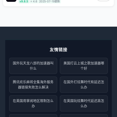
运营商专线不卡顿超稳定，专为海外华人和留学生打
v9.8.5
⭐ 4.6
2025-07-19更新
造，帮助海外华人免除地域限制，随时高速稳定低延迟
玩国服游戏、观看高清视频、听高品质音乐。
友情链接
国外玩天龙八部的加速器叫
美国打云上城之歌加速器哪
什么
个好
腾讯欢乐麻将全集海外服务
在国外打炫舞时代有延迟怎
器链接失败怎么解决
么办
在英国用掌阅地区限制怎么
在英国玩炫舞时代延迟高怎
办
么办