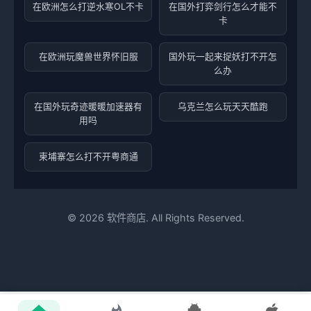
在欧洲怎么打逆水寒OL不卡
在国外打弈剑行怎么才能不
卡
在欧洲玩魔兽世界怀旧服
国外玩一起来捉妖打不开怎
么办
在国外玩奇迹暖暖加速器有
乌克兰怎么玩天天酷跑
用吗
柬埔寨怎么打不开粤商通
©
2026
软件商店. All Rights Reserved.