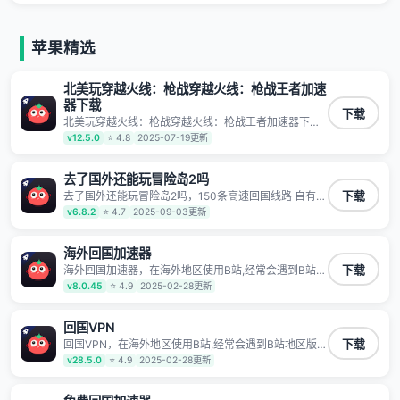
频服务，提供专业稳定的全球回国线路和游戏加速专
能流控。
线。能加速访问优酷、爱奇艺、腾讯视频、B站、芒果
TV、西瓜视频、QQ音乐、网易云音乐、酷狗音乐、YY
等主流网站应用解除限制，带你穿梭加速回国。目前已
苹果精选
有上百万用户，用户整体好评95%以上，一对一在线客
服支持，保障你的使用体验。
北美玩穿越火线：枪战穿越火线：枪战王者加速
器下载
下载
北美玩穿越火线：枪战穿越火线：枪战王者加速器下
载，扬帆回国,快人一步 1100万海外华人都在用的音乐
v12.5.0
⭐ 4.8
2025-07-19更新
视频回国加速器 Android iOS Windows Mac TV VIP 支
持多种加速场景 了解更多 看视频 全球高速通道搭配第
三方CDN节点,解锁加速腾讯视频、爱奇艺、哔哩哔哩和
去了国外还能玩冒险岛2吗
优酷视频,在国外也能畅快追剧!
去了国外还能玩冒险岛2吗，150条高速回国线路 自有高
下载
速中转节点 无需注册 一键连接 提供高速线路 应用内直
v6.8.2
⭐ 4.7
2025-09-03更新
达视频音乐app,快人一步 应用模式 App互不干扰 不间断
的隐私保护 数据加密 隐私保护 保持高速同时确保数据
不泄露 阻止第三方对数据进行窃取和监听
海外回国加速器
海外回国加速器，在海外地区使用B站,经常会遇到B站地
下载
区版权限制/网络IP屏蔽,缓冲卡顿等问题,使用我们的哔
v8.0.45
⭐ 4.9
2025-02-28更新
哩哔哩专用回国VPN,可加速解决各类网络问题,一键网络
回国,全球智能专线为您提供最优线路,一对一技术客服
7*24小时服务。
回国VPN
回国VPN，在海外地区使用B站,经常会遇到B站地区版权
下载
限制/网络IP屏蔽,缓冲卡顿等问题,使用我们的哔哩哔哩
v28.5.0
⭐ 4.9
2025-02-28更新
专用回国VPN,可加速解决各类网络问题,一键网络回国,
全球智能专线为您提供最优线路,一对一技术客服7*24小
时服务。