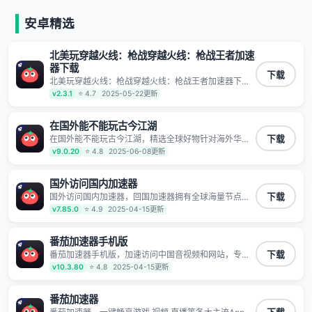
安卓精选
北美玩穿越火线：枪战穿越火线：枪战王者加速
器下载
下载
北美玩穿越火线：枪战穿越火线：枪战王者加速器下
载，海外华人回国加速器,为境外华人解决海外怎么听
v2.3.1
⭐ 4.7
2025-05-22更新
歌?海外怎么看剧?海外怎么玩游戏不卡等境外难题,全球
回国稳定国内节点,专业、流畅加速让海外党们一键轻松
回国,简单好用
在国外能不能玩古今江湖
在国外能不能玩古今江湖，精选全球好物针对海外华
下载
人、留学生和海外出差用户打造的一款高质量专属回国
v9.0.20
⭐ 4.8
2025-06-08更新
加速器,只要身处海外即可一键加速畅享国内网络:追剧听
歌、影音娱乐、游戏电竞、赛事直播、商务办公、炒股
等多场景的应用及网络加速
国外访问国内加速器
国外访问国内加速器，回国加速器拥有全球海量节点覆
下载
盖，运营商专线不卡顿超稳定，专为海外华人和留学生
v7.85.0
⭐ 4.9
2025-04-15更新
打造，帮助海外华人免除地域限制，随时高速稳定低延
迟玩国服游戏、观看高清视频、听高品质音乐。
番茄加速器手机版
番茄加速器手机版，加速访问中国音视频和网站，专业
下载
回国加速器，帮你加速访问优酷、bilibili、腾讯视频、爱
v10.3.80
⭐ 4.8
2025-04-15更新
奇艺等，加速国服游戏，例如原神、阴阳师、和平精
英、使命召唤、天涯明月刀、一梦江湖、幻书启示录、
明日方舟、战双帕弥什、sky光·遇、另一个伊甸园等国
番茄加速器
内各种服务,回国加速器致力于帮助海外华人和留学生、