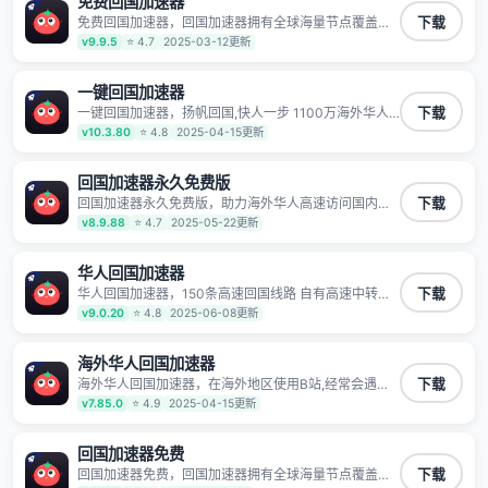
免费回国加速器
免费回国加速器，回国加速器拥有全球海量节点覆盖，
下载
运营商专线不卡顿超稳定，专为海外华人和留学生打
v9.9.5
⭐ 4.7
2025-03-12更新
造，帮助海外华人免除地域限制，随时高速稳定低延迟
玩国服游戏、观看高清视频、听高品质音乐。
一键回国加速器
一键回国加速器，扬帆回国,快人一步 1100万海外华人
下载
都在用的音乐视频回国加速器 Android iOS Windows
v10.3.80
⭐ 4.8
2025-04-15更新
Mac TV VIP 支持多种加速场景 了解更多 看视频 全球高
速通道搭配第三方CDN节点,解锁加速腾讯视频、爱奇
艺、哔哩哔哩和优酷视频,在国外也能畅快追剧!
回国加速器永久免费版
回国加速器永久免费版，助力海外华人高速访问国内网
下载
络，快速开启国内各直播平台,解决国内视频、音乐卡顿
v8.9.88
⭐ 4.7
2025-05-22更新
问题；更能加速海量国服游戏，超低延迟稳定不掉线,畅
享国内网络！
华人回国加速器
华人回国加速器，150条高速回国线路 自有高速中转节
下载
点 无需注册 一键连接 提供高速线路 应用内直达视频音
v9.0.20
⭐ 4.8
2025-06-08更新
乐app,快人一步 应用模式 App互不干扰 不间断的隐私保
护 数据加密 隐私保护 保持高速同时确保数据不泄露 阻
止第三方对数据进行窃取和监听
海外华人回国加速器
海外华人回国加速器，在海外地区使用B站,经常会遇到B
下载
站地区版权限制/网络IP屏蔽,缓冲卡顿等问题,使用我们
v7.85.0
⭐ 4.9
2025-04-15更新
的哔哩哔哩专用回国VPN,可加速解决各类网络问题,一键
网络回国,全球智能专线为您提供最优线路,一对一技术客
服7*24小时服务。
回国加速器免费
回国加速器免费，回国加速器拥有全球海量节点覆盖，
下载